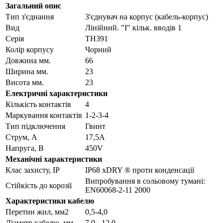
Загальний опис
Тип з'єднання
З'єднувач на корпус (кабель-корпус)
Вид
Лінійний. "I" кільк. вводів 1
Серія
TH391
Колір корпусу
Чорний
Довжина мм.
66
Ширина мм.
23
Висота мм.
23
Електричні характеристики
Кількість контактів
4
Маркування контактів
1-2-3-4
Тип підключення
Гвинт
Струм, А
17,5A
Напруга, В
450V
Механічні характеристики
Клас захисту, IP
IP68 xDRY ® проти конденсації
Випробування в сольовому тумані:
Стійкість до корозії
EN60068-2-11 2000
Характеристики кабелю
Перетин жил, мм2
0,5-4,0
Діаметр кабелю. мм.
7,0 - 12,0