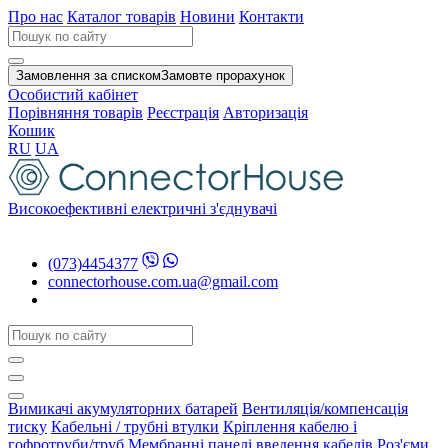
Про нас
Каталог товарів
Новини
Контакти
Замовлення за списком
Замовте прорахунок
Особистий кабінет
Порівняння товарів
Реєстрація
Авторизація
Кошик
RU
UA
Високоефективні електричні з'єднувачі
(073)4454377
connectorhouse.com.ua@gmail.com
Вимикачі акумуляторних батарей
Вентиляція/компенсація
тиску
Кабельні / трубні втулки
Кріплення кабелю і
гофротруби/труб
Мембранні панелі введення кабелів
Роз'єми