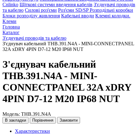
Cnlinko
Щіткові системи введення кабелів
З'єднувачі проводів
та кабелю
Силові роз'єми
Роз'єми SD/SP
Розподільні коробки
Блоки розподілу живлення
Кабельні вводи
Клемні колодки.
Клеми
Головна
Каталог
З'єднувачі проводів та кабелю
З'єднувач кабельний THB.391.N4A - MINI-CONNECTPANEL
32A xDRY 4PIN D7-12 M20 IP68 NUT
З'єднувач кабельний
THB.391.N4A - MINI-
CONNECTPANEL 32A xDRY
4PIN D7-12 M20 IP68 NUT
Модель: THB.391.N4A
В закладки
Порівняння
Замовити
Характеристики