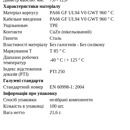
Характеристики матеріалу
Матеріал корпусу
PA66 GF UL94 V0 GWT 960 ° C
Кабельне введення
PA66 GF UL94 V0 GWT 960 ° C
Ущільнювач
TPE
Контакти
CuZn (нікельований)
Гвинти
Сталь
Властивості матеріалу
Без галогенів - Без силікону
Маркування Т
Т 85 ° С
Діапазон робочих
-40 ° C / + 125 ° C
температур
Індекс відстеження
PTI 250
доказів (PTI)
Галузеві стандарти
Стандартний номер
EN 60998-1: 2004
Інформація про упаковку
Спосіб упаковки
незібрані компоненти
Кількість в упаковці
100 шт.
Вага нетто
21,6 г.