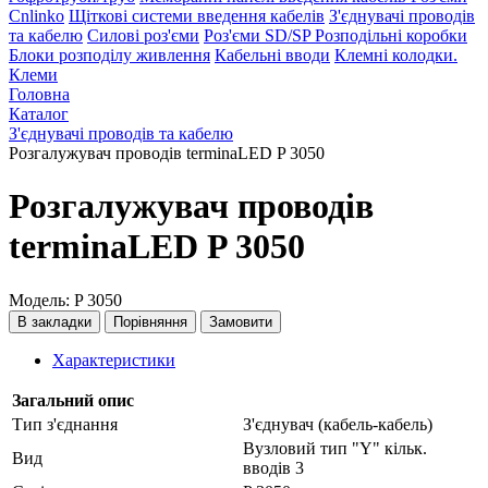
Cnlinko
Щіткові системи введення кабелів
З'єднувачі проводів
та кабелю
Силові роз'єми
Роз'єми SD/SP
Розподільні коробки
Блоки розподілу живлення
Кабельні вводи
Клемні колодки.
Клеми
Головна
Каталог
З'єднувачі проводів та кабелю
Розгалужувач проводів terminaLED P 3050
Розгалужувач проводів
terminaLED P 3050
Модель: P 3050
В закладки
Порівняння
Замовити
Характеристики
Загальний опис
Тип з'єднання
З'єднувач (кабель-кабель)
Вузловий тип "Y" кільк.
Вид
вводів 3