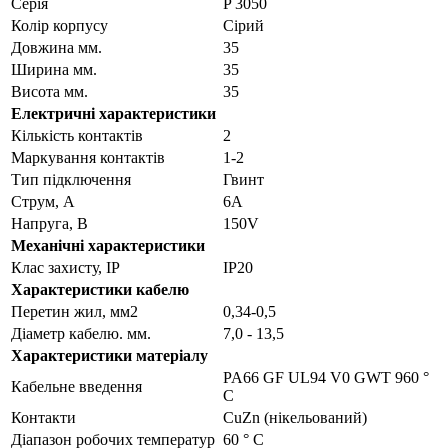
Серія
P 3050
Колір корпусу
Сірий
Довжина мм.
35
Ширина мм.
35
Висота мм.
35
Електричні характеристики
Кількість контактів
2
Маркування контактів
1-2
Тип підключення
Гвинт
Струм, А
6A
Напруга, В
150V
Механічні характеристики
Клас захисту, IP
IP20
Характеристики кабелю
Перетин жил, мм2
0,34-0,5
Діаметр кабелю. мм.
7,0 - 13,5
Характеристики матеріалу
PA66 GF UL94 V0 GWT 960 °
Кабельне введення
C
Контакти
CuZn (нікельований)
Діапазон робочих температур
60 ° С