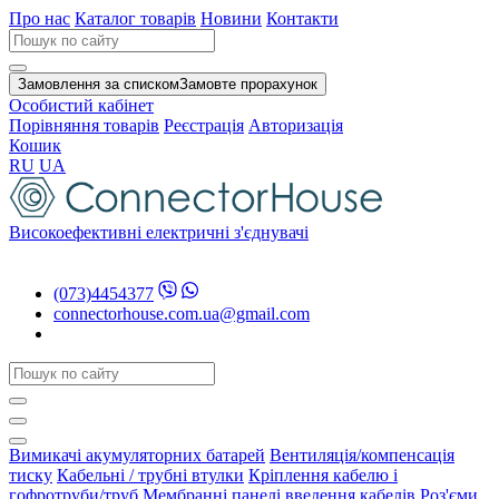
Про нас
Каталог товарів
Новини
Контакти
Замовлення за списком
Замовте прорахунок
Особистий кабінет
Порівняння товарів
Реєстрація
Авторизація
Кошик
RU
UA
Високоефективні електричні з'єднувачі
(073)4454377
connectorhouse.com.ua@gmail.com
Вимикачі акумуляторних батарей
Вентиляція/компенсація
тиску
Кабельні / трубні втулки
Кріплення кабелю і
гофротруби/труб
Мембранні панелі введення кабелів
Роз'єми