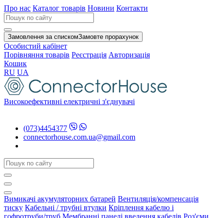
Про нас
Каталог товарів
Новини
Контакти
Замовлення за списком
Замовте прорахунок
Особистий кабінет
Порівняння товарів
Реєстрація
Авторизація
Кошик
RU
UA
Високоефективні електричні з'єднувачі
(073)4454377
connectorhouse.com.ua@gmail.com
Вимикачі акумуляторних батарей
Вентиляція/компенсація
тиску
Кабельні / трубні втулки
Кріплення кабелю і
гофротруби/труб
Мембранні панелі введення кабелів
Роз'єми