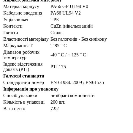
Матеріал корпусу
PA66 GF UL94 V0
Кабельне введення
PA66 UL94 V2
Ущільнювач
TPE
Контакти
CuZn (нікельований)
Гвинти
Сталь
Властивості матеріалу
Без галогенів - Без силікону
Маркування Т
Т 85 ° С
Діапазон робочих
-40 ° C / + 125 ° C
температур
Індекс відстеження
PTI 175
доказів (PTI)
Галузеві стандарти
Стандартний номер
EN 61984: 2009 / EN61535
Інформація про упаковку
Спосіб упаковки
незібрані компоненти
Кількість в упаковці
200 шт.
Вага нетто
7.92