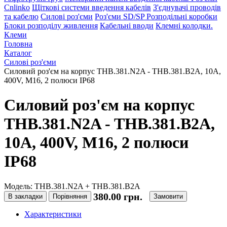
Cnlinko
Щіткові системи введення кабелів
З'єднувачі проводів
та кабелю
Силові роз'єми
Роз'єми SD/SP
Розподільні коробки
Блоки розподілу живлення
Кабельні вводи
Клемні колодки.
Клеми
Головна
Каталог
Силові роз'єми
Силовий роз'єм на корпус THB.381.N2A - THB.381.B2A, 10A,
400V, M16, 2 полюси IP68
Силовий роз'єм на корпус
THB.381.N2A - THB.381.B2A,
10A, 400V, M16, 2 полюси
IP68
Модель: THB.381.N2A + THB.381.B2A
380.00 грн.
В закладки
Порівняння
Замовити
Характеристики