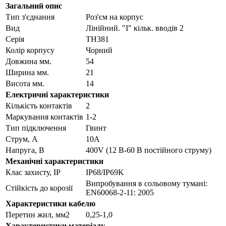
Загальний опис
Тип з'єднання
Роз'єм на корпус
Вид
Лінійний. "I" кільк. вводів 2
Серія
TH381
Колір корпусу
Чорний
Довжина мм.
54
Ширина мм.
21
Висота мм.
14
Електричні характеристики
Кількість контактів
2
Маркування контактів
1-2
Тип підключення
Гвинт
Струм, А
10A
Напруга, В
400V (12 В-60 В постійного струму)
Механічні характеристики
Клас захисту, IP
IP68/IP69K
Випробування в сольовому тумані:
Стійкість до корозії
EN60068-2-11: 2005
Характеристики кабелю
Перетин жил, мм2
0,25-1,0
Характеристики матеріалу