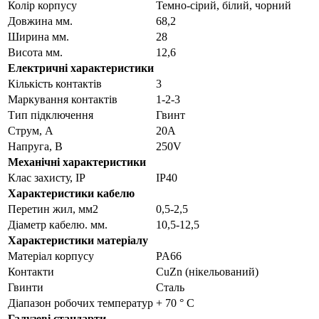
Колір корпусу
Темно-сірий, білий, чорний
Довжина мм.
68,2
Ширина мм.
28
Висота мм.
12,6
Електричні характеристики
Кількість контактів
3
Маркування контактів
1-2-3
Тип підключення
Гвинт
Струм, А
20A
Напруга, В
250V
Механічні характеристики
Клас захисту, IP
IP40
Характеристики кабелю
Перетин жил, мм2
0,5-2,5
Діаметр кабелю. мм.
10,5-12,5
Характеристики матеріалу
Матеріал корпусу
PA66
Контакти
CuZn (нікельований)
Гвинти
Сталь
Діапазон робочих температур
+ 70 ° C
Галузеві стандарти