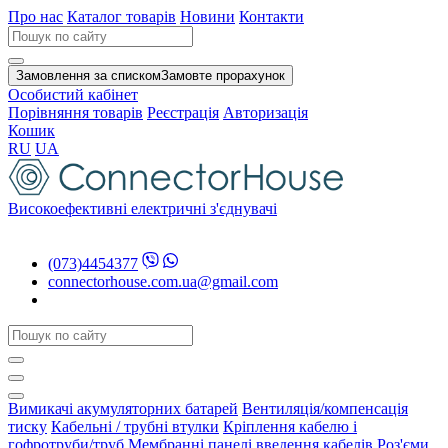
Про нас
Каталог товарів
Новини
Контакти
Замовлення за списком
Замовте прорахунок
Особистий кабінет
Порівняння товарів
Реєстрація
Авторизація
Кошик
RU
UA
Високоефективні електричні з'єднувачі
(073)4454377
connectorhouse.com.ua@gmail.com
Вимикачі акумуляторних батарей
Вентиляція/компенсація
тиску
Кабельні / трубні втулки
Кріплення кабелю і
гофротруби/труб
Мембранні панелі введення кабелів
Роз'єми