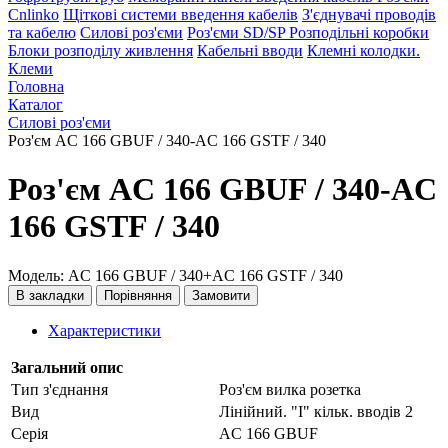
Cnlinko
Щіткові системи введення кабелів
З'єднувачі проводів
та кабелю
Силові роз'єми
Роз'єми SD/SP
Розподільні коробки
Блоки розподілу живлення
Кабельні вводи
Клемні колодки.
Клеми
Головна
Каталог
Силові роз'єми
Роз'єм AC 166 GBUF / 340-AC 166 GSTF / 340
Роз'єм AC 166 GBUF / 340-AC
166 GSTF / 340
Модель: AC 166 GBUF / 340+AC 166 GSTF / 340
В закладки
Порівняння
Замовити
Характеристики
Загальний опис
Тип з'єднання
Роз'єм вилка розетка
Вид
Лінійний. "I" кільк. вводів 2
Серія
AC 166 GBUF