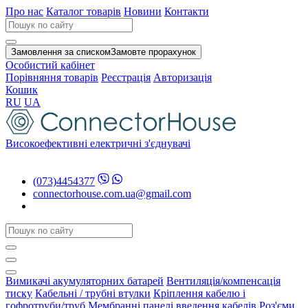
Про нас
Каталог товарів
Новини
Контакти
Замовлення за списком
Замовте прорахунок
Особистий кабінет
Порівняння товарів
Реєстрація
Авторизація
Кошик
RU
UA
Високоефективні електричні з'єднувачі
(073)4454377
connectorhouse.com.ua@gmail.com
Вимикачі акумуляторних батарей
Вентиляція/компенсація
тиску
Кабельні / трубні втулки
Кріплення кабелю і
гофротруби/труб
Мембранні панелі введення кабелів
Роз'єми