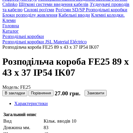
Cnlinko
Щіткові системи введення кабелів
З'єднувачі проводів
та кабелю
Силові роз'єми
Роз'єми SD/SP
Розподільні коробки
Блоки розподілу живлення
Кабельні вводи
Клемні колодки.
Клеми
Головна
Каталог
Розподільні коробки
Розподільні коробки JSL Material Eléctrico
Розподільча короба FE25 89 x 43 x 37 IP54 IK07
Розподільча короба FE25 89 x
43 x 37 IP54 IK07
Модель: FE25
27.00 грн.
В закладки
Порівняння
Замовити
Характеристики
Загальний опис
Вид
Кільк. вводів 10
Довжина мм.
83