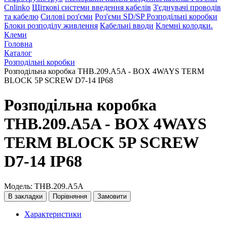
Cnlinko
Щіткові системи введення кабелів
З'єднувачі проводів
та кабелю
Силові роз'єми
Роз'єми SD/SP
Розподільні коробки
Блоки розподілу живлення
Кабельні вводи
Клемні колодки.
Клеми
Головна
Каталог
Розподільні коробки
Розподільна коробка THB.209.A5A - BOX 4WAYS TERM
BLOCK 5P SCREW D7-14 IP68
Розподільна коробка
THB.209.A5A - BOX 4WAYS
TERM BLOCK 5P SCREW
D7-14 IP68
Модель: THB.209.A5A
В закладки
Порівняння
Замовити
Характеристики