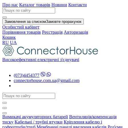
Про нас
Каталог товарів
Новини
Контакти
Замовлення за списком
Замовте прорахунок
Особистий кабінет
Порівняння товарів
Реєстрація
Авторизація
Кошик
RU
UA
Високоефективні електричні з'єднувачі
(073)4454377
connectorhouse.com.ua@gmail.com
Вимикачі акумуляторних батарей
Вентиляція/компенсація
тиску
Кабельні / трубні втулки
Кріплення кабелю і
гофротруби/труб
Мембранні панелі введення кабелів
Роз'єми