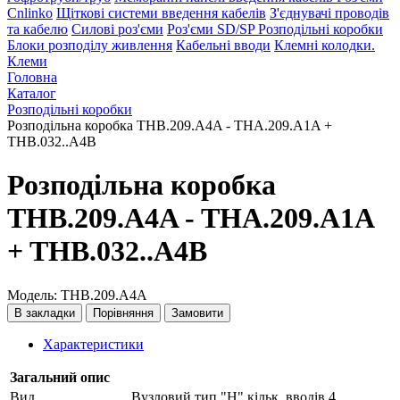
Cnlinko
Щіткові системи введення кабелів
З'єднувачі проводів
та кабелю
Силові роз'єми
Роз'єми SD/SP
Розподільні коробки
Блоки розподілу живлення
Кабельні вводи
Клемні колодки.
Клеми
Головна
Каталог
Розподільні коробки
Розподільна коробка THB.209.A4A - THA.209.A1A +
THB.032..A4B
Розподільна коробка
THB.209.A4A - THA.209.A1A
+ THB.032..A4B
Модель: THB.209.A4A
В закладки
Порівняння
Замовити
Характеристики
Загальний опис
Вид
Вузловий тип "H" кільк. вводів 4