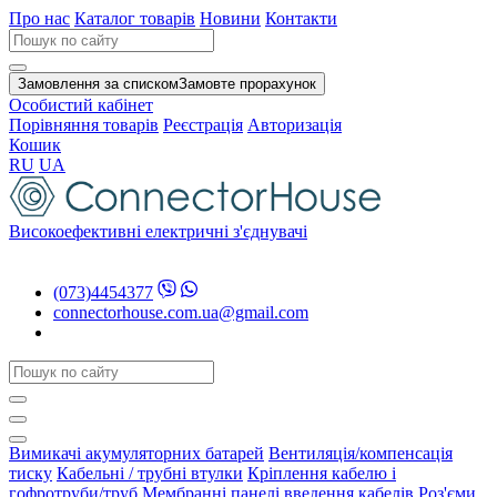
Про нас
Каталог товарів
Новини
Контакти
Замовлення за списком
Замовте прорахунок
Особистий кабінет
Порівняння товарів
Реєстрація
Авторизація
Кошик
RU
UA
Високоефективні електричні з'єднувачі
(073)4454377
connectorhouse.com.ua@gmail.com
Вимикачі акумуляторних батарей
Вентиляція/компенсація
тиску
Кабельні / трубні втулки
Кріплення кабелю і
гофротруби/труб
Мембранні панелі введення кабелів
Роз'єми