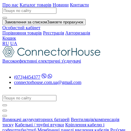
Про нас
Каталог товарів
Новини
Контакти
Замовлення за списком
Замовте прорахунок
Особистий кабінет
Порівняння товарів
Реєстрація
Авторизація
Кошик
RU
UA
Високоефективні електричні з'єднувачі
(073)4454377
connectorhouse.com.ua@gmail.com
Вимикачі акумуляторних батарей
Вентиляція/компенсація
тиску
Кабельні / трубні втулки
Кріплення кабелю і
гофротруби/труб
Мембранні панелі введення кабелів
Роз'єми