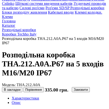
Cnlinko
Щіткові системи введення кабелів
З'єднувачі проводів
та кабелю
Силові роз'єми
Роз'єми SD/SP
Розподільні коробки
Блоки розподілу живлення
Кабельні вводи
Клемні колодки.
Клеми
Головна
Каталог
Розподільні коробки
Коробки Techho Italy
Розподільна коробка THA.212.A0A.P67 на 5 входів M16/M20
IP67
Розподільна коробка
THA.212.A0A.P67 на 5 входів
M16/M20 IP67
Модель: THA.212.A0A
335.00 грн.
В закладки
Порівняння
Замовити
Характеристики
Опис