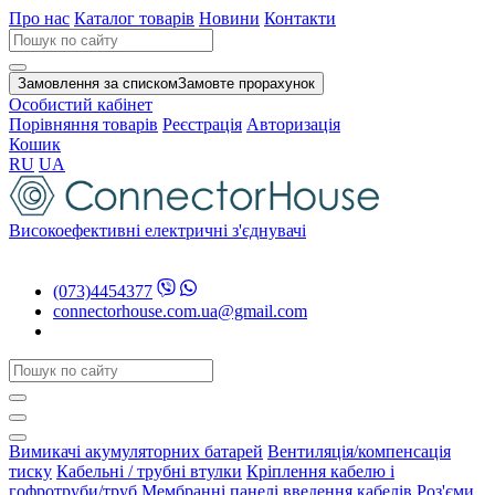
Про нас
Каталог товарів
Новини
Контакти
Замовлення за списком
Замовте прорахунок
Особистий кабінет
Порівняння товарів
Реєстрація
Авторизація
Кошик
RU
UA
Високоефективні електричні з'єднувачі
(073)4454377
connectorhouse.com.ua@gmail.com
Вимикачі акумуляторних батарей
Вентиляція/компенсація
тиску
Кабельні / трубні втулки
Кріплення кабелю і
гофротруби/труб
Мембранні панелі введення кабелів
Роз'єми