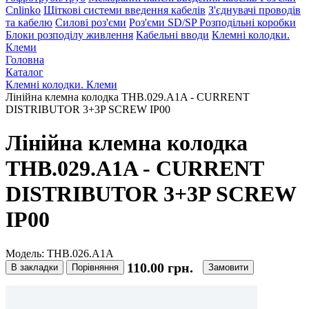
Cnlinko
Щіткові системи введення кабелів
З'єднувачі проводів
та кабелю
Силові роз'єми
Роз'єми SD/SP
Розподільні коробки
Блоки розподілу живлення
Кабельні вводи
Клемні колодки.
Клеми
Головна
Каталог
Клемні колодки. Клеми
Лінійна клемна колодка THB.029.A1A - CURRENT
DISTRIBUTOR 3+3P SCREW IP00
Лінійна клемна колодка
THB.029.A1A - CURRENT
DISTRIBUTOR 3+3P SCREW
IP00
Модель: THB.026.A1A
110.00 грн.
В закладки
Порівняння
Замовити