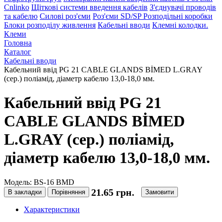
Cnlinko
Щіткові системи введення кабелів
З'єднувачі проводів
та кабелю
Силові роз'єми
Роз'єми SD/SP
Розподільні коробки
Блоки розподілу живлення
Кабельні вводи
Клемні колодки.
Клеми
Головна
Каталог
Кабельні вводи
Кабельний ввід PG 21 CABLE GLANDS BİMED L.GRAY
(сер.) поліамід, діаметр кабелю 13,0-18,0 мм.
Кабельний ввід PG 21
CABLE GLANDS BİMED
L.GRAY (сер.) поліамід,
діаметр кабелю 13,0-18,0 мм.
Модель: BS-16 BMD
21.65 грн.
В закладки
Порівняння
Замовити
Характеристики