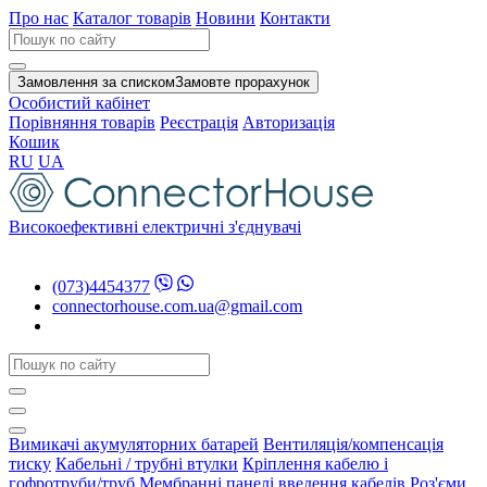
Про нас
Каталог товарів
Новини
Контакти
Замовлення за списком
Замовте прорахунок
Особистий кабінет
Порівняння товарів
Реєстрація
Авторизація
Кошик
RU
UA
Високоефективні електричні з'єднувачі
(073)4454377
connectorhouse.com.ua@gmail.com
Вимикачі акумуляторних батарей
Вентиляція/компенсація
тиску
Кабельні / трубні втулки
Кріплення кабелю і
гофротруби/труб
Мембранні панелі введення кабелів
Роз'єми