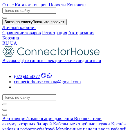
О нас
Каталог товаров
Новости
Контакты
Заказ по списку
Закажите просчет
Личный кабинет
Сравнение товаров
Регистрация
Авторизация
Корзина
RU
UA
Высокоэффективные электрические соединители
(073)4454377
connectorhouse.com.ua@gmail.com
Вентиляция/компенсация давления
Выключатели
аккумуляторных батарей
Кабельные / трубные втулки
Крепёж
кабеля и гофротрубы/труб
Мембранные панели ввода кабелей